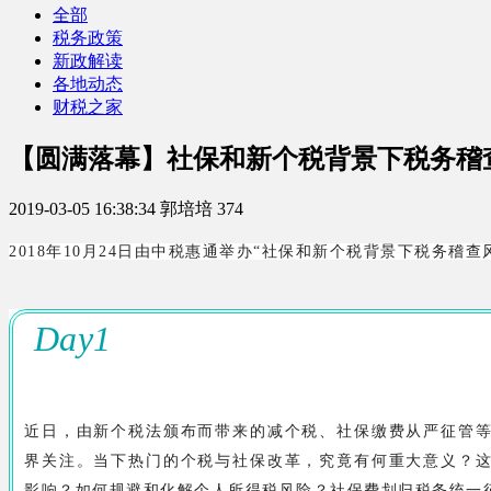
全部
税务政策
新政解读
各地动态
财税之家
【圆满落幕】社保和新个税背景下税务稽
2019-03-05 16:38:34
郭培培
374
2018年10月24日由中税惠通举办“社保和新个税背景下税务
Day1
近日，由新个税法颁布而带来的减个税、社保缴费从严征管
界关注。当下热门的个税与社保改革，究竟有何重大意义？
影响？如何规避和化解个人所得税风险？社保费划归税务统一