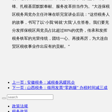
锋、扎根基层默默奉献、服务改革担当作为。”大连保税
区税务局党办主任许琳在听完宣讲会后说：“这些税务人
的故事，书写了以‘小我’铸就‘大我’人生答卷。我们要充
分发挥保税区局党员占比超过80%的优势，传承和发挥
税务铁军的光荣传统，团结一心、再接再厉，为大连自
贸区税收事业作出应有的贡献。”
上一页
: 安徽税务：减税春风暖民企
下一页
: 山西税务：领用发票“零跑腿” 办税时间减三成
政策法规
税务政策