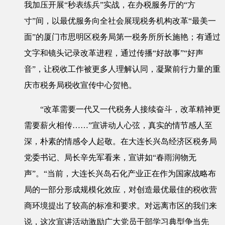
我加压开展“秒表练兵”实战，在办税服务厅的“方
寸”间，以最优服务向全社会展现税务机构改革“最美一
面”的厦门市思明区税务局第一税务所所长施艳；有通过
文字和镜头记录改革进程，通过传播“好故事”“好声
音”，让税收工作被更多人理解认同，凝聚前行力量的重
庆市税务局税收宣传中心贺艳。
“改革需要一代又一代税务人接续奋斗，改革精神更
需要薪火相传……”宣讲动人心弦，真实的情节感人至
深，朴素的情感令人起敬。在大连长兴岛经济区税务局
党委书记、局长辛先军看来，宣讲如“春雨润物无
声”。“当前，大连长兴岛石化产业正在作为国家战略布
局的一部分形成规模化效应，对创造最优最佳的税收营
商环境提出了较高的标准和要求。对远离市区的我们来
说，这次宣讲活动激励广大党员干部学习典型争当先