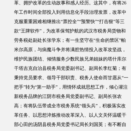
革、拥护改革的生动故事和感人经历。这其中，有将26
年工作时间全部投入到用信息化手段治理发票，改革中
克服重重困难相继推出“票控全”“预警快”“打击狠”等三
款“王牌软件”，为改革保驾护航的武汉市税务局货物和
劳务税处副处长张学东；有一生坚守在“生命的禁区”帕
米尔高原，与病魔斗争并将满腔热情投入改革攻坚战，
维护民族团结、倾情服务少数民族兄弟姐妹的塔什库尔
干塔吉克自治县税务局党委副书记、副局长李红菊；有
秉持党员要求、领导干部职责、税务人使命而甘愿从“一
把手”转为“第一助手”，用情怀成就思想工作，倾心灌注
新税务品牌的江阴市税务局党委副书记、副局长张农
高；有将队伍带成全市税务系统“领头兵”，积极落实改
革任务、以思想淬炼推动改革深入、以人文关怀温暖干
部心田的汤阴县税务局党委书记局长刘国英；有不断自