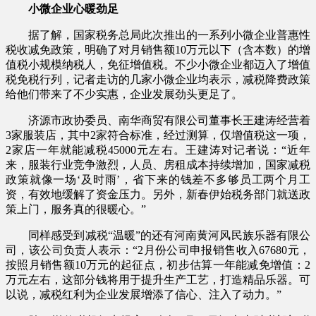
小微企业心暖劲足
据了解，国家税务总局此次推出的一系列小微企业普惠性
税收减免政策，明确了对月销售额10万元以下（含本数）的增
值税小规模纳税人，免征增值税。不少小微企业都迈入了增值
税免税行列，记者走访的几家小微企业均表示，减税降费政策
给他们带来了不少实惠，企业发展劲头更足了。
济源市政协委员、南华商贸有限公司董事长王建涛经营着
3家服装店，其中2家符合标准，经过测算，仅增值税这一项，
2家店一年就能减税45000元左右。王建涛对记者说：“近年
来，服装行业竞争激烈，人员、房租成本持续增加，国家减税
政策就像一场‘及时雨’，省下来的钱差不多够员工两个月工
资，有效地缓解了资金压力。另外，新春伊始税务部门就送政
策上门，服务真的很暖心。”
同样感受到减税“温暖”的还有河南黄河风民族乐器有限公
司，该公司负责人表示：“2月份公司申报销售收入67680元，
按照月销售额10万元的起征点，初步估算一年能减免增值：2
万元左右，这部分钱将用于提升生产工艺，打造精品乐器。可
以说，减税红利为企业发展增添了信心、注入了动力。”