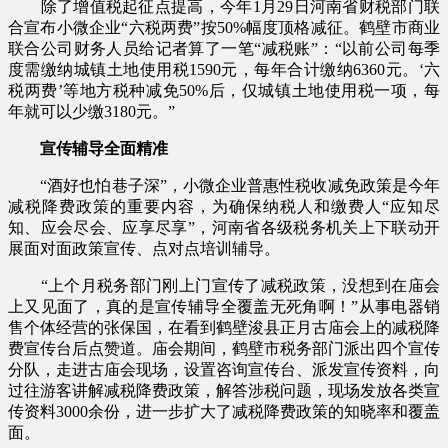
除了增值税起征点提高，今年1月29日河南省财税部门联
合宣布小微企业“六税两费”按50%幅度顶格减征。鹤壁市商业
联合公司财务人员给记者算了一笔“减税账”：“以前公司每季
度需缴纳城镇土地使用税1590元，每年合计缴纳6360元。‘六
税两费’等地方税种减免50%后，仅城镇土地使用税一项，每
年就可以少缴3180元。”
宣传辅导全面精准
“酒好也怕巷子深”，小微企业普惠性税收减免政策是今年
减税降费政策的重要内容，为确保纳税人和缴费人“应知尽
知、应会尽会、应享尽享”，河南省各级税务机关上下联动开
展面对面政策宣传、点对点培训辅导。
“上个月税务部门刚上门宣传了减税政策，没想到在庙会
上又见面了，真的是宣传辅导全覆盖无死角啊！”从事电器销
售个体经营的张保国，在看到鹤壁浚县正月古庙会上的减税降
费宣传台后点赞道。庙会期间，鹤壁市税务部门派出四个宣传
分队，走进古庙会现场，设置咨询宣传台、派发宣传资料，向
过往游客讲解减税降费政策，解答涉税问题，现场发放各类宣
传资料3000余份，进一步扩大了减税降费政策的知晓率和覆盖
面。