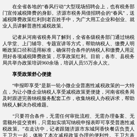
在全省各地的“春风行动”大型现场招聘会上，也有税务部
门宣传减税降费的身影。济源市税务局借招聘会的“春风”，送
减税降费政策红利到老百姓手中，为广大用工企业和创业、就
业人员讲解普惠性减税政策。
记者从河南省税务局了解到，全省各级税务部门通过纳税
人学堂、上门辅导、专题宣讲等方式，帮助纳税人、缴费人明
晰政策口径和适用标准，确保符合条件的纳税人和缴费人用足
用好各项减税降费政策，尽享政策红利。目前，各市、县税务
局共举办政策培训960余场，培训人员55万余人次。
享受政策舒心便捷
“申报即享受”是新一轮小微企业普惠性减税政策的一大特
点，为让小微企业纳税人享受减税政策更便捷，河南省税务局
及时跟进完善纳税服务配套工作，收集纳税人办税诉求，帮助
纳税人解决办税难题。
“只要符合条件，无需任何审批流程、无需办理备案、无
需额外提交资料，只需如实填写纳税申报表即可享受普惠性减
税政策。”在走访中，记者跟随济源市东城阿香快餐店负责人
王卫方一起，体验了本次减税政策办理的便利性。王卫方表