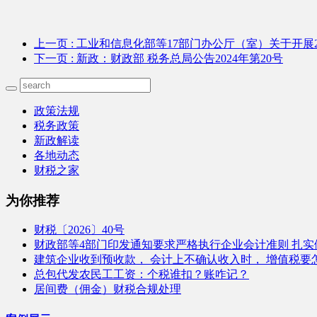
上一页
: 工业和信息化部等17部门办公厅（室）关于开展
下一页
: 新政：财政部 税务总局公告2024年第20号
政策法规
税务政策
新政解读
各地动态
财税之家
为你推荐
财税〔2026〕40号
财政部等4部门印发通知要求严格执行企业会计准则 扎实做
建筑企业收到预收款， 会计上不确认收入时， 增值税要
总包代发农民工工资：个税谁扣？账咋记？
居间费（佣金）财税合规处理