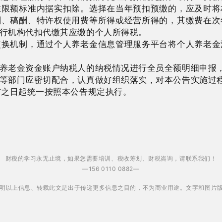
在限额标准内据实扣除。选择在当年预扣预缴的，应及时将
酬、稿酬、特许权使用费等所得或经营所得的，其缴费在次
行机构代扣代缴其应缴的个人所得税。
机制，通过个人养老金信息管理服务平台将个人养老金
老金资金账户纳税人的纳税情况进行全员全额明细申报
部门应密切配合，认真做好组织落实，对本公告实施过程
之日起统一按照本公告规定执行。
财税的学习永无止境，如果您需要培训、税收筹划、财税咨询，请联系我们！
—156 0110 0882—
明以上信息、转载此文是出于传递更多信息之目的，不为商业用途。文字和图片